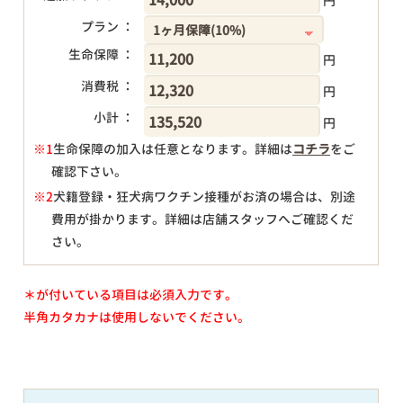
円
プラン ：
生命保障 ：
円
消費税 ：
円
小計 ：
円
※1
生命保障の加入は任意となります。詳細は
コチラ
をご
確認下さい。
円
※2
犬籍登録・狂犬病ワクチン接種がお済の場合は、別途
費用が掛かります。詳細は店舗スタッフへご確認くだ
さい。
＊が付いている項目は必須入力です。
半角カタカナは使用しないでください。