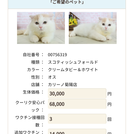
「ご希望のペット」
自社番号 ：
00756319
種類 ：
スコティッシュフォールド
カラー ：
クリームタビー＆ホワイト
性別 ：
オス
店舗 ：
カリーノ菊陽店
生体価格 ：
円
クーリク安心パ
円
ック ：
ワクチン接種回
回
数 ：
追加ワクチン ：