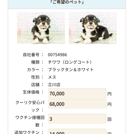
「ご希望のペット」
自社番号 ：
00754986
種類 ：
チワワ（ロングコート）
カラー ：
ブラックタン＆ホワイト
性別 ：
メス
店舗 ：
立川店
生体価格 ：
円
クーリク安心パ
円
ック ：
ワクチン接種回
回
数 ：
追加ワクチン ：