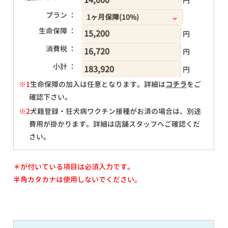
円
プラン ：
生命保障 ：
円
消費税 ：
円
小計 ：
円
※1
生命保障の加入は任意となります。詳細は
コチラ
をご
確認下さい。
円
※2
犬籍登録・狂犬病ワクチン接種がお済の場合は、別途
費用が掛かります。詳細は店舗スタッフへご確認くだ
さい。
＊が付いている項目は必須入力です。
半角カタカナは使用しないでください。