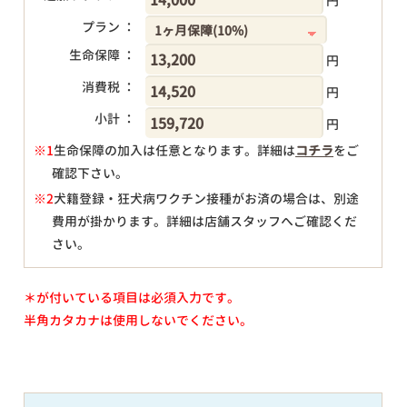
円
プラン ：
生命保障 ：
円
消費税 ：
円
小計 ：
円
※1
生命保障の加入は任意となります。詳細は
コチラ
をご
確認下さい。
円
※2
犬籍登録・狂犬病ワクチン接種がお済の場合は、別途
費用が掛かります。詳細は店舗スタッフへご確認くだ
さい。
＊が付いている項目は必須入力です。
半角カタカナは使用しないでください。