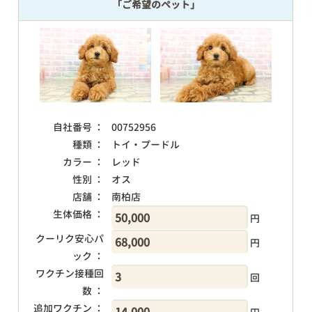
「ご希望のペット」
自社番号 ：
00752956
種類 ：
トイ・プードル
カラー ：
レッド
性別 ：
オス
店舗 ：
南柏店
生体価格 ：
円
クーリク安心パ
円
ック ：
ワクチン接種回
回
数 ：
追加ワクチン ：