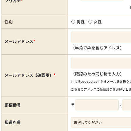
フリガナ
*
性別
男性
女性
メールアドレス
*
（半角で@を含むアドレス）
（確認のため同じ物を入力）
メールアドレス（確認用）
*
jimu@pet-coo.comからメールをお送
こちらのアドレスの受信設定をお願いし
〒
-
郵便番号
都道府県