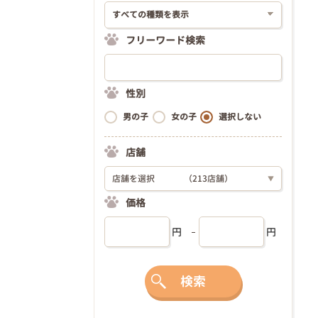
フリーワード検索
性別
男の子
女の子
選択しない
店舗
店舗を選択
（213店舗）
▼
価格
円
円
検索