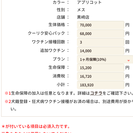
カラー ：
アプリコット
性別 ：
メス
店舗 ：
黒崎店
生体価格 ：
円
クーリク安心パック ：
円
ワクチン接種回数 ：
回
追加ワクチン ：
円
プラン ：
生命保障 ：
円
消費税 ：
円
小計 ：
円
※1
生命保障の加入は任意となります。詳細は
コチラ
をご確認下さい
※2
犬籍登録・狂犬病ワクチン接種がお済の場合は、別途費用が掛か
い。
＊が付いている項目は必須入力です。