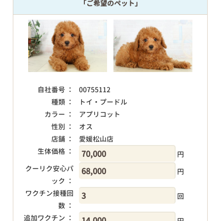
「ご希望のペット」
自社番号 ：
00755112
種類 ：
トイ・プードル
カラー ：
アプリコット
性別 ：
オス
店舗 ：
愛媛松山店
生体価格 ：
円
クーリク安心パ
円
ック ：
ワクチン接種回
回
数 ：
追加ワクチン ：
円