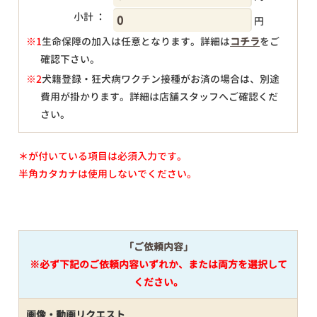
小計 ：
円
※1
生命保障の加入は任意となります。詳細は
コチラ
をご
確認下さい。
円
※2
犬籍登録・狂犬病ワクチン接種がお済の場合は、別途
費用が掛かります。詳細は店舗スタッフへご確認くだ
さい。
＊が付いている項目は必須入力です。
半角カタカナは使用しないでください。
「ご依頼内容」
※必ず下記のご依頼内容いずれか、または両方を選択して
ください。
画像・動画リクエスト