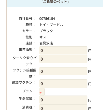
「ご希望のペット」
自社番号 ：
00756154
種類 ：
トイ・プードル
カラー ：
ブラック
性別 ：
オス
店舗 ：
岩見沢店
生体価格 ：
円
クーリク安心パ
円
ック ：
ワクチン接種回
回
数 ：
追加ワクチン ：
円
プラン ：
生命保障 ：
円
消費税 ：
円