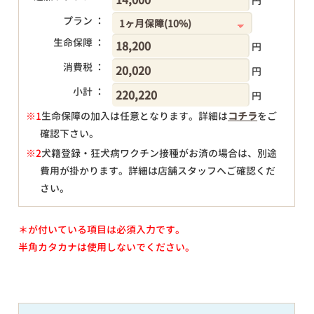
円
プラン ：
生命保障 ：
円
消費税 ：
円
小計 ：
円
※1
生命保障の加入は任意となります。詳細は
コチラ
をご
確認下さい。
円
※2
犬籍登録・狂犬病ワクチン接種がお済の場合は、別途
費用が掛かります。詳細は店舗スタッフへご確認くだ
さい。
＊が付いている項目は必須入力です。
半角カタカナは使用しないでください。