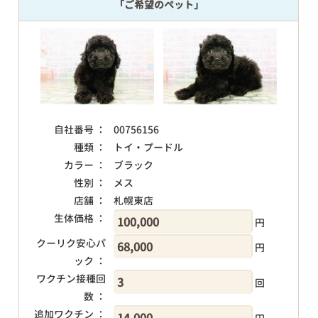
「ご希望のペット」
自社番号 ：
00756156
種類 ：
トイ・プードル
カラー ：
ブラック
性別 ：
メス
店舗 ：
札幌東店
生体価格 ：
円
クーリク安心パ
円
ック ：
ワクチン接種回
回
数 ：
追加ワクチン ：