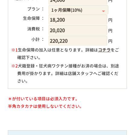
円
プラン ：
生命保障 ：
円
消費税 ：
円
小計 ：
円
※1
生命保障の加入は任意となります。詳細は
コチラ
をご
確認下さい。
円
※2
犬籍登録・狂犬病ワクチン接種がお済の場合は、別途
費用が掛かります。詳細は店舗スタッフへご確認くだ
さい。
＊が付いている項目は必須入力です。
半角カタカナは使用しないでください。