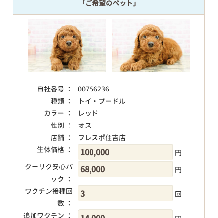
「ご希望のペット」
自社番号 ：
00756236
種類 ：
トイ・プードル
カラー ：
レッド
性別 ：
オス
店舗 ：
フレスポ住吉店
生体価格 ：
円
クーリク安心パ
円
ック ：
ワクチン接種回
回
数 ：
追加ワクチン ：