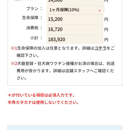
円
プラン ：
生命保障 ：
円
消費税 ：
円
小計 ：
円
※1
生命保障の加入は任意となります。詳細は
コチラ
をご
確認下さい。
円
※2
犬籍登録・狂犬病ワクチン接種がお済の場合は、別途
費用が掛かります。詳細は店舗スタッフへご確認くだ
さい。
＊が付いている項目は必須入力です。
半角カタカナは使用しないでください。