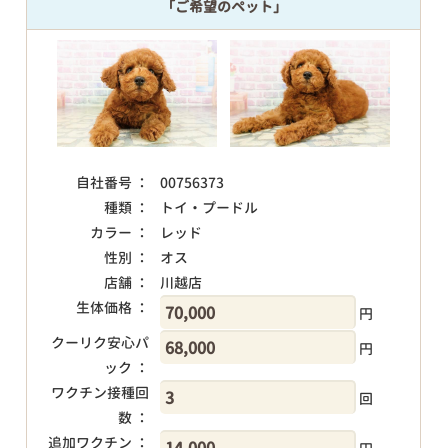
「ご希望のペット」
自社番号 ：
00756373
種類 ：
トイ・プードル
カラー ：
レッド
性別 ：
オス
店舗 ：
川越店
生体価格 ：
円
クーリク安心パ
円
ック ：
ワクチン接種回
回
数 ：
追加ワクチン ：