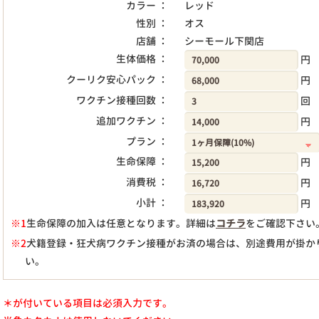
カラー ：
レッド
性別 ：
オス
店舗 ：
シーモール下関店
生体価格 ：
円
クーリク安心パック ：
円
ワクチン接種回数 ：
回
追加ワクチン ：
円
プラン ：
生命保障 ：
円
消費税 ：
円
小計 ：
円
※1
生命保障の加入は任意となります。詳細は
コチラ
をご確認下さい
※2
犬籍登録・狂犬病ワクチン接種がお済の場合は、別途費用が掛か
い。
＊が付いている項目は必須入力です。