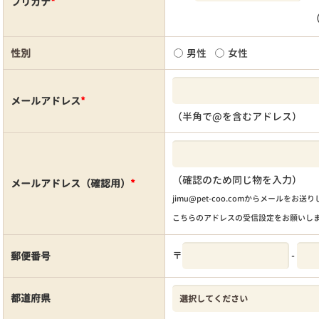
フリガナ
*
性別
男性
女性
メールアドレス
*
（半角で@を含むアドレス）
（確認のため同じ物を入力）
メールアドレス（確認用）
*
jimu@pet-coo.comからメールをお送
こちらのアドレスの受信設定をお願いし
〒
-
郵便番号
都道府県