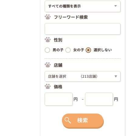
フリーワード検索
性別
男の子
女の子
選択しない
店舗
店舗を選択
（213店舗）
▼
価格
円
円
検索