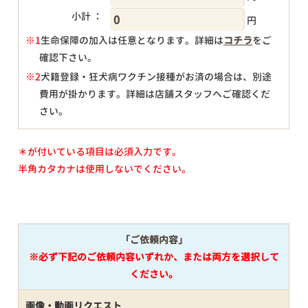
小計 ：
円
※1
生命保障の加入は任意となります。詳細は
コチラ
をご
確認下さい。
円
※2
犬籍登録・狂犬病ワクチン接種がお済の場合は、別途
費用が掛かります。詳細は店舗スタッフへご確認くだ
さい。
＊が付いている項目は必須入力です。
半角カタカナは使用しないでください。
「ご依頼内容」
※必ず下記のご依頼内容いずれか、または両方を選択して
ください。
画像・動画リクエスト