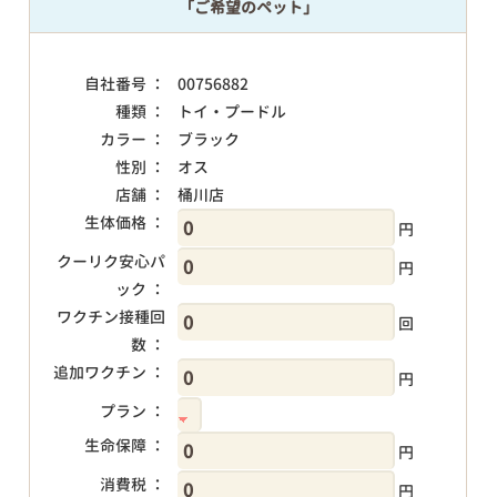
「ご希望のペット」
自社番号 ：
00756882
種類 ：
トイ・プードル
カラー ：
ブラック
性別 ：
オス
店舗 ：
桶川店
生体価格 ：
円
クーリク安心パ
円
ック ：
ワクチン接種回
回
数 ：
追加ワクチン ：
円
プラン ：
生命保障 ：
円
消費税 ：
円