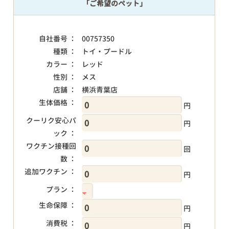
「ご希望のペット」
自社番号 ：
00757350
種類 ：
トイ・プードル
カラー ：
レッド
性別 ：
メス
店舗 ：
横浜青葉店
生体価格 ：
円
クーリク安心パ
円
ック ：
ワクチン接種回
回
数 ：
追加ワクチン ：
円
プラン ：
生命保障 ：
円
消費税 ：
円