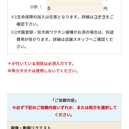
小計 ：
円
※1
生命保障の加入は任意となります。詳細は
コチラ
をご
確認下さい。
円
※2
犬籍登録・狂犬病ワクチン接種がお済の場合は、別途
費用が掛かります。詳細は店舗スタッフへご確認くだ
さい。
＊が付いている項目は必須入力です。
半角カタカナは使用しないでください。
「ご依頼内容」
※必ず下記のご依頼内容いずれか、または両方を選択して
ください。
画像・動画リクエスト