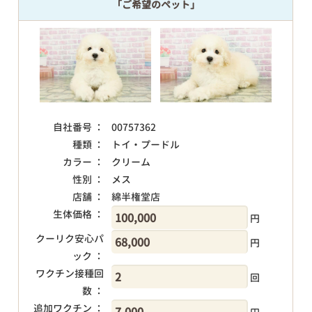
「ご希望のペット」
自社番号 ：
00757362
種類 ：
トイ・プードル
カラー ：
クリーム
性別 ：
メス
店舗 ：
綿半権堂店
生体価格 ：
円
クーリク安心パ
円
ック ：
ワクチン接種回
回
数 ：
追加ワクチン ：