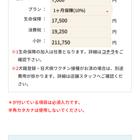
円
プラン ：
生命保障 ：
円
消費税 ：
円
小計 ：
円
※1
生命保障の加入は任意となります。詳細は
コチラ
をご
確認下さい。
円
※2
犬籍登録・狂犬病ワクチン接種がお済の場合は、別途
費用が掛かります。詳細は店舗スタッフへご確認くだ
さい。
＊が付いている項目は必須入力です。
半角カタカナは使用しないでください。