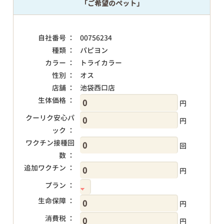
「ご希望のペット」
自社番号 ：
00756234
種類 ：
パピヨン
カラー ：
トライカラー
性別 ：
オス
店舗 ：
池袋西口店
生体価格 ：
円
クーリク安心パ
円
ック ：
ワクチン接種回
回
数 ：
追加ワクチン ：
円
プラン ：
生命保障 ：
円
消費税 ：
円