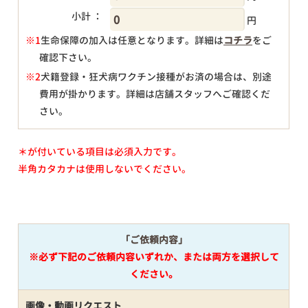
小計 ：
円
※1
生命保障の加入は任意となります。詳細は
コチラ
をご
確認下さい。
円
※2
犬籍登録・狂犬病ワクチン接種がお済の場合は、別途
費用が掛かります。詳細は店舗スタッフへご確認くだ
さい。
＊が付いている項目は必須入力です。
半角カタカナは使用しないでください。
「ご依頼内容」
※必ず下記のご依頼内容いずれか、または両方を選択して
ください。
画像・動画リクエスト