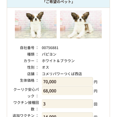
「ご希望のペット」
自社番号 ：
00756881
種類 ：
パピヨン
カラー ：
ホワイト＆ブラウン
性別 ：
オス
店舗 ：
コメリパワーつくば西店
生体価格 ：
円
クーリク安心パ
円
ック ：
ワクチン接種回
回
数 ：
追加ワクチン ：