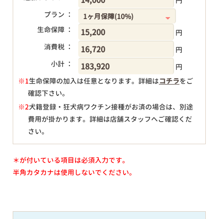
円
プラン ：
生命保障 ：
円
消費税 ：
円
小計 ：
円
※1
生命保障の加入は任意となります。詳細は
コチラ
をご
確認下さい。
円
※2
犬籍登録・狂犬病ワクチン接種がお済の場合は、別途
費用が掛かります。詳細は店舗スタッフへご確認くだ
さい。
＊が付いている項目は必須入力です。
半角カタカナは使用しないでください。