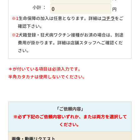
小計 ：
円
※1
生命保障の加入は任意となります。詳細は
コチラ
をご
確認下さい。
円
※2
犬籍登録・狂犬病ワクチン接種がお済の場合は、別途
費用が掛かります。詳細は店舗スタッフへご確認くだ
さい。
＊が付いている項目は必須入力です。
半角カタカナは使用しないでください。
「ご依頼内容」
※必ず下記のご依頼内容いずれか、または両方を選択して
ください。
画像・動画リクエスト