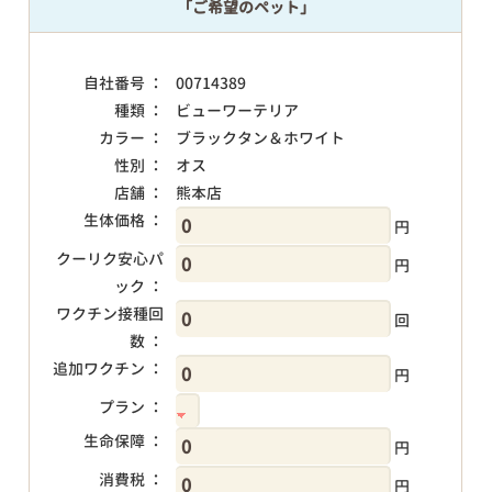
「ご希望のペット」
自社番号 ：
00714389
種類 ：
ビューワーテリア
カラー ：
ブラックタン＆ホワイト
性別 ：
オス
店舗 ：
熊本店
生体価格 ：
円
クーリク安心パ
円
ック ：
ワクチン接種回
回
数 ：
追加ワクチン ：
円
プラン ：
生命保障 ：
円
消費税 ：
円