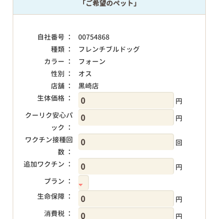
「ご希望のペット」
自社番号 ：
00754868
種類 ：
フレンチブルドッグ
カラー ：
フォーン
性別 ：
オス
店舗 ：
黒崎店
生体価格 ：
円
クーリク安心パ
円
ック ：
ワクチン接種回
回
数 ：
追加ワクチン ：
円
プラン ：
生命保障 ：
円
消費税 ：
円