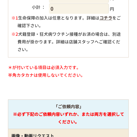
小計 ：
円
※1
生命保障の加入は任意となります。詳細は
コチラ
をご
確認下さい。
円
※2
犬籍登録・狂犬病ワクチン接種がお済の場合は、別途
費用が掛かります。詳細は店舗スタッフへご確認くだ
さい。
＊が付いている項目は必須入力です。
半角カタカナは使用しないでください。
「ご依頼内容」
※必ず下記のご依頼内容いずれか、または両方を選択して
ください。
画像・動画リクエスト