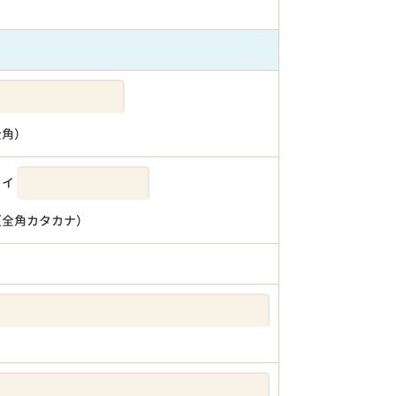
全角）
メイ
（全角カタカナ）