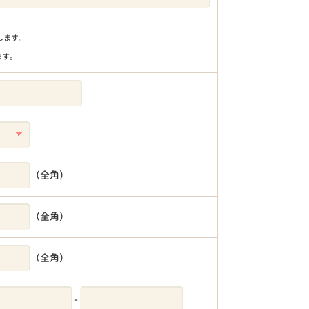
りします。
ます。
（全角）
（全角）
（全角）
-