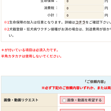
生命保障 ：
円
消費税 ：
円
小計 ：
円
※1
生命保障の加入は任意となります。詳細は
コチラ
をご確認下さい
※2
犬籍登録・狂犬病ワクチン接種がお済の場合は、別途費用が掛か
い。
＊が付いている項目は必須入力です。
半角カタカナは使用しないでください。
「ご依頼内容」
※必ず下記のご依頼内容いずれか、または両
画像・動画リクエスト
画像・動画を希望する