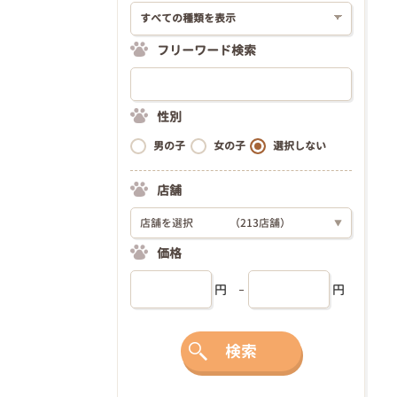
フリーワード検索
性別
男の子
女の子
選択しない
店舗
店舗を選択
（213店舗）
▼
価格
円
円
検索