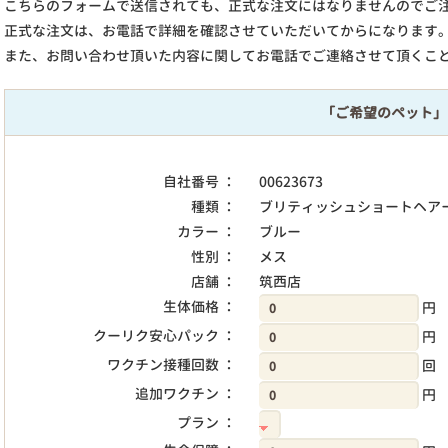
こちらのフォームで送信されても、正式な注文にはなりませんのでご
正式な注文は、お電話で詳細を確認させていただいてからになります
また、お問い合わせ頂いた内容に関してお電話でご連絡させて頂くこ
「ご希望のペット」
自社番号 ：
00623673
種類 ：
ブリティッシュショートヘア
カラー ：
ブルー
性別 ：
メス
店舗 ：
筑西店
生体価格 ：
円
クーリク安心パック ：
円
ワクチン接種回数 ：
回
追加ワクチン ：
円
プラン ：