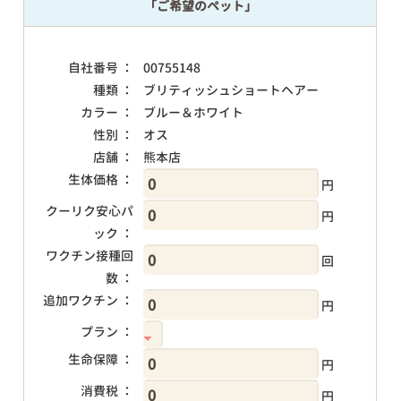
「ご希望のペット」
自社番号 ：
00755148
種類 ：
ブリティッシュショートヘアー
カラー ：
ブルー＆ホワイト
性別 ：
オス
店舗 ：
熊本店
生体価格 ：
円
クーリク安心パ
円
ック ：
ワクチン接種回
回
数 ：
追加ワクチン ：
円
プラン ：
生命保障 ：
円
消費税 ：
円