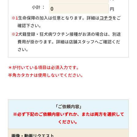
小計 ：
円
※1
生命保障の加入は任意となります。詳細は
コチラ
をご
確認下さい。
円
※2
犬籍登録・狂犬病ワクチン接種がお済の場合は、別途
費用が掛かります。詳細は店舗スタッフへご確認くだ
さい。
＊が付いている項目は必須入力です。
半角カタカナは使用しないでください。
「ご依頼内容」
※必ず下記のご依頼内容いずれか、または両方を選択して
ください。
画像・動画リクエスト