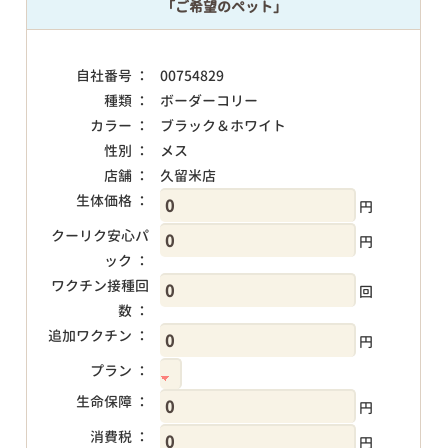
「ご希望のペット」
自社番号 ：
00754829
種類 ：
ボーダーコリー
カラー ：
ブラック＆ホワイト
性別 ：
メス
店舗 ：
久留米店
生体価格 ：
円
クーリク安心パ
円
ック ：
ワクチン接種回
回
数 ：
追加ワクチン ：
円
プラン ：
生命保障 ：
円
消費税 ：
円