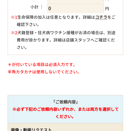
小計 ：
円
※1
生命保障の加入は任意となります。詳細は
コチラ
をご
確認下さい。
円
※2
犬籍登録・狂犬病ワクチン接種がお済の場合は、別途
費用が掛かります。詳細は店舗スタッフへご確認くだ
さい。
＊が付いている項目は必須入力です。
半角カタカナは使用しないでください。
「ご依頼内容」
※必ず下記のご依頼内容いずれか、または両方を選択して
ください。
画像・動画リクエスト