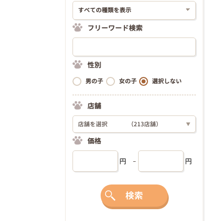
フリーワード検索
性別
男の子
女の子
選択しない
店舗
店舗を選択
（213店舗）
▼
価格
円
円
検索