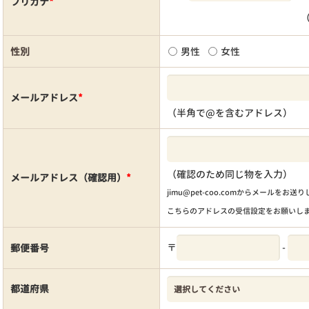
フリガナ
*
性別
男性
女性
メールアドレス
*
（半角で@を含むアドレス）
（確認のため同じ物を入力）
メールアドレス（確認用）
*
jimu@pet-coo.comからメールをお送
こちらのアドレスの受信設定をお願いし
〒
-
郵便番号
都道府県