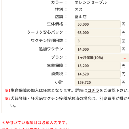
カラー ：
オレンジセーブル
性別 ：
オス
店舗 ：
富山店
生体価格 ：
円
クーリク安心パック ：
円
ワクチン接種回数 ：
回
追加ワクチン ：
円
プラン ：
生命保障 ：
円
消費税 ：
円
小計 ：
円
※1
生命保障の加入は任意となります。詳細は
コチラ
をご確認下さい
※2
犬籍登録・狂犬病ワクチン接種がお済の場合は、別途費用が掛か
い。
＊が付いている項目は必須入力です。