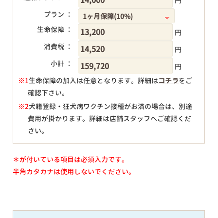
円
プラン ：
生命保障 ：
円
消費税 ：
円
小計 ：
円
※1
生命保障の加入は任意となります。詳細は
コチラ
をご
確認下さい。
円
※2
犬籍登録・狂犬病ワクチン接種がお済の場合は、別途
費用が掛かります。詳細は店舗スタッフへご確認くだ
さい。
＊が付いている項目は必須入力です。
半角カタカナは使用しないでください。