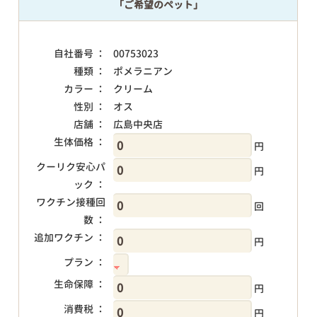
「ご希望のペット」
自社番号 ：
00753023
種類 ：
ポメラニアン
カラー ：
クリーム
性別 ：
オス
店舗 ：
広島中央店
生体価格 ：
円
クーリク安心パ
円
ック ：
ワクチン接種回
回
数 ：
追加ワクチン ：
円
プラン ：
生命保障 ：
円
消費税 ：
円