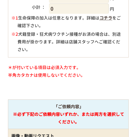
小計 ：
円
※1
生命保障の加入は任意となります。詳細は
コチラ
をご
確認下さい。
円
※2
犬籍登録・狂犬病ワクチン接種がお済の場合は、別途
費用が掛かります。詳細は店舗スタッフへご確認くだ
さい。
＊が付いている項目は必須入力です。
半角カタカナは使用しないでください。
「ご依頼内容」
※必ず下記のご依頼内容いずれか、または両方を選択して
ください。
画像・動画リクエスト