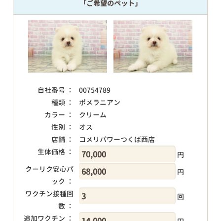
「ご希望のペット」
自社番号 ：
00754789
種類 ：
ポメラニアン
カラー ：
クリーム
性別 ：
オス
店舗 ：
コメリパワーつくば西店
生体価格 ：
円
クーリク安心パ
円
ック ：
ワクチン接種回
回
数 ：
追加ワクチン ：