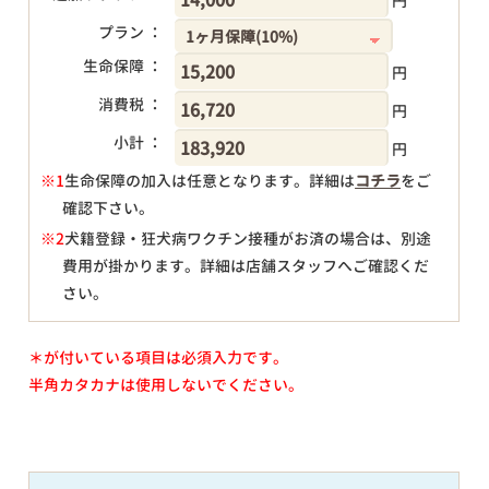
円
プラン ：
生命保障 ：
円
消費税 ：
円
小計 ：
円
※1
生命保障の加入は任意となります。詳細は
コチラ
をご
確認下さい。
円
※2
犬籍登録・狂犬病ワクチン接種がお済の場合は、別途
費用が掛かります。詳細は店舗スタッフへご確認くだ
さい。
＊が付いている項目は必須入力です。
半角カタカナは使用しないでください。