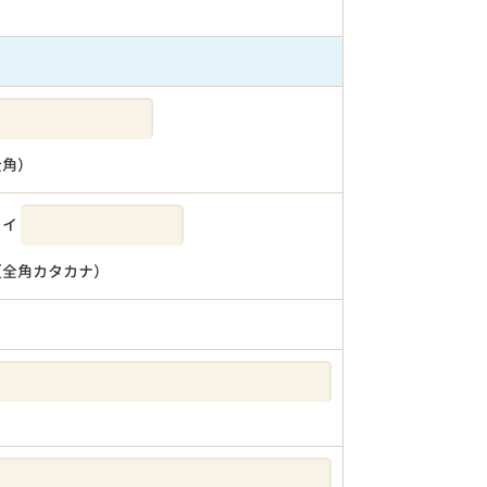
全角）
メイ
（全角カタカナ）