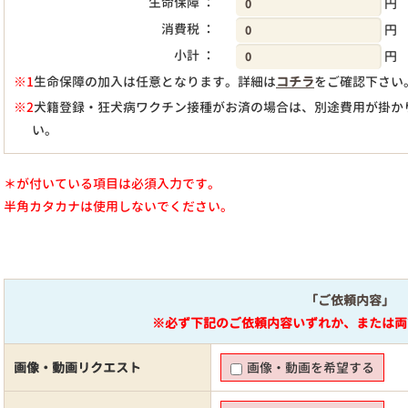
生命保障 ：
円
消費税 ：
円
小計 ：
円
※1
生命保障の加入は任意となります。詳細は
コチラ
をご確認下さい
※2
犬籍登録・狂犬病ワクチン接種がお済の場合は、別途費用が掛か
い。
＊が付いている項目は必須入力です。
半角カタカナは使用しないでください。
「ご依頼内容」
※必ず下記のご依頼内容いずれか、または両
画像・動画リクエスト
画像・動画を希望する