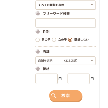
フリーワード検索
性別
男の子
女の子
選択しない
店舗
店舗を選択
（213店舗）
▼
価格
円
円
検索