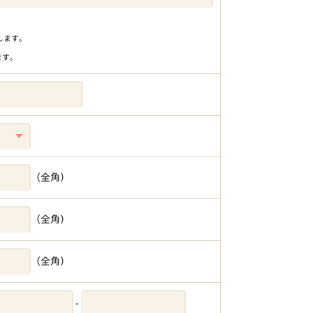
りします。
ます。
（全角）
（全角）
（全角）
-