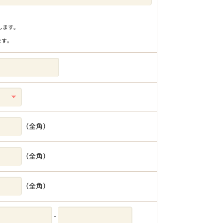
りします。
ます。
（全角）
（全角）
（全角）
-