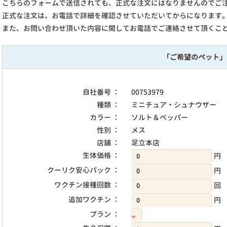
こちらのフォームで送信されても、正式な注文にはなりませんのでご
正式な注文は、お電話で詳細を確認させていただいてからになります
また、お問い合わせ頂いた内容に関してお電話でご連絡させて頂くこ
「ご希望のペット」
自社番号 ：
00753979
種類 ：
ミニチュア・シュナウザー
カラー ：
ソルト＆ペッパー
性別 ：
メス
店舗 ：
足立本店
生体価格 ：
円
クーリク安心パック ：
円
ワクチン接種回数 ：
回
追加ワクチン ：
円
プラン ：