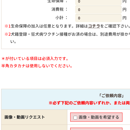
生命保障 ：
円
消費税 ：
円
小計 ：
円
※1
生命保障の加入は任意となります。詳細は
コチラ
をご確認下さい
※2
犬籍登録・狂犬病ワクチン接種がお済の場合は、別途費用が掛か
い。
＊が付いている項目は必須入力です。
半角カタカナは使用しないでください。
「ご依頼内容」
※必ず下記のご依頼内容いずれか、または両
画像・動画リクエスト
画像・動画を希望する