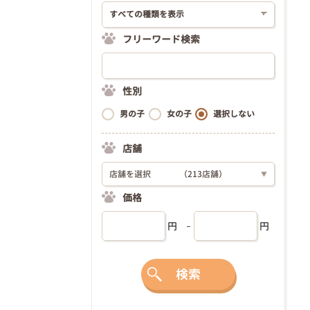
フリーワード検索
性別
男の子
女の子
選択しない
店舗
店舗を選択
（213店舗）
▼
価格
円
円
検索