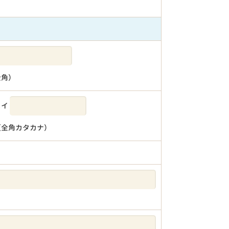
全角）
メイ
（全角カタカナ）