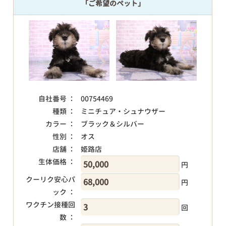
「ご希望のペット」
自社番号 ：
00754469
種類 ：
ミニチュア・シュナウザー
カラー ：
ブラック＆シルバー
性別 ：
オス
店舗 ：
姫路店
生体価格 ：
円
クーリク安心パ
円
ック ：
ワクチン接種回
回
数 ：