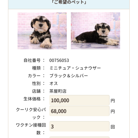
「ご希望のペット」
自社番号 ：
00756053
種類 ：
ミニチュア・シュナウザー
カラー ：
ブラック＆シルバー
性別 ：
オス
店舗 ：
茶屋町店
生体価格 ：
円
クーリク安心パ
円
ック ：
ワクチン接種回
回
数 ：