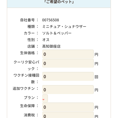
「ご希望のペット」
自社番号 ：
00756508
種類 ：
ミニチュア・シュナウザー
カラー ：
ソルト＆ペッパー
性別 ：
オス
店舗 ：
高知御座店
生体価格 ：
円
クーリク安心パ
円
ック ：
ワクチン接種回
回
数 ：
追加ワクチン ：
円
プラン ：
生命保障 ：
円
消費税 ：
円