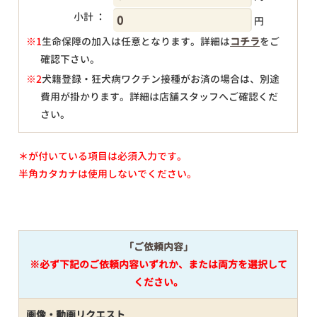
小計 ：
円
※1
生命保障の加入は任意となります。詳細は
コチラ
をご
確認下さい。
円
※2
犬籍登録・狂犬病ワクチン接種がお済の場合は、別途
費用が掛かります。詳細は店舗スタッフへご確認くだ
さい。
＊が付いている項目は必須入力です。
半角カタカナは使用しないでください。
「ご依頼内容」
※必ず下記のご依頼内容いずれか、または両方を選択して
ください。
画像・動画リクエスト