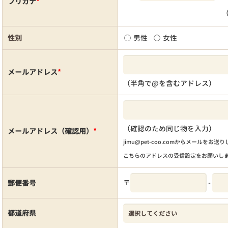
フリガナ
*
性別
男性
女性
メールアドレス
*
（半角で@を含むアドレス）
（確認のため同じ物を入力）
メールアドレス（確認用）
*
jimu@pet-coo.comからメールをお送
こちらのアドレスの受信設定をお願いし
〒
-
郵便番号
都道府県