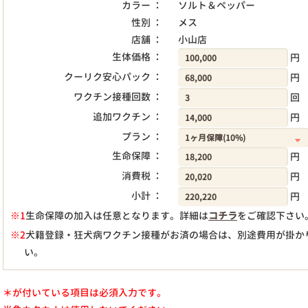
カラー ：
ソルト＆ペッパー
性別 ：
メス
店舗 ：
小山店
生体価格 ：
円
クーリク安心パック ：
円
ワクチン接種回数 ：
回
追加ワクチン ：
円
プラン ：
生命保障 ：
円
消費税 ：
円
小計 ：
円
※1
生命保障の加入は任意となります。詳細は
コチラ
をご確認下さい
※2
犬籍登録・狂犬病ワクチン接種がお済の場合は、別途費用が掛か
い。
＊が付いている項目は必須入力です。