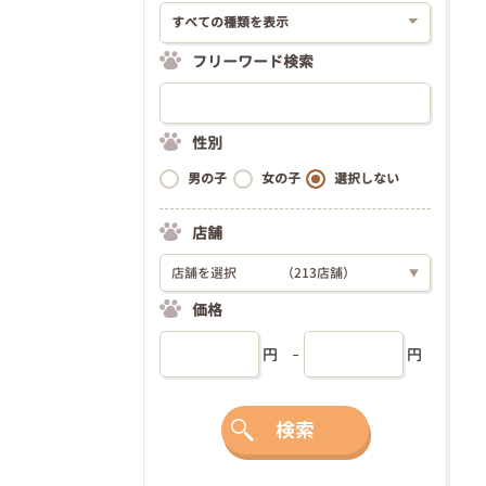
フリーワード検索
性別
男の子
女の子
選択しない
店舗
店舗を選択
（213店舗）
▼
価格
円
円
検索