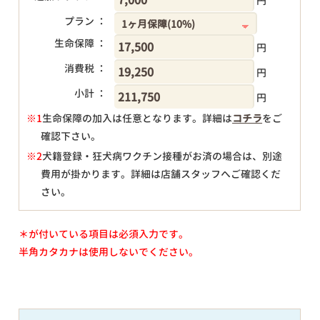
円
プラン ：
生命保障 ：
円
消費税 ：
円
小計 ：
円
※1
生命保障の加入は任意となります。詳細は
コチラ
をご
確認下さい。
円
※2
犬籍登録・狂犬病ワクチン接種がお済の場合は、別途
費用が掛かります。詳細は店舗スタッフへご確認くだ
さい。
＊が付いている項目は必須入力です。
半角カタカナは使用しないでください。