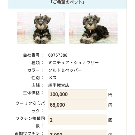
「ご希望のペット」
自社番号 ：
00757388
種類 ：
ミニチュア・シュナウザー
カラー ：
ソルト＆ペッパー
性別 ：
メス
店舗 ：
綿半権堂店
生体価格 ：
円
クーリク安心パ
円
ック ：
ワクチン接種回
回
数 ：
追加ワクチン ：