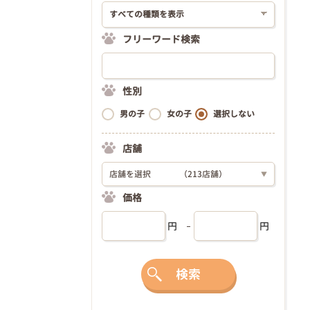
フリーワード検索
性別
男の子
女の子
選択しない
店舗
店舗を選択
（213店舗）
▼
価格
円
円
検索