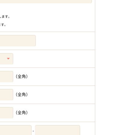
りします。
ます。
（全角）
（全角）
（全角）
-