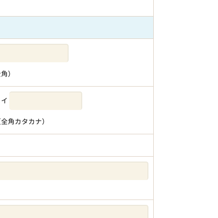
全角）
メイ
（全角カタカナ）