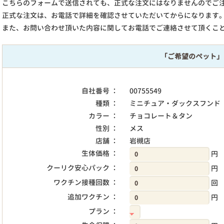
こちらのフォームで送信されても、正式な注文にはなりませんのでご
正式な注文は、お電話で詳細を確認させていただいてからになります
また、お問い合わせ頂いた内容に関してお電話でご連絡させて頂くこ
「ご希望のペット」
自社番号 ：
00755549
種類 ：
ミニチュア・ダックスフンド
カラー ：
チョコレート＆タン
性別 ：
メス
店舗 ：
岩槻店
生体価格 ：
円
クーリク安心パック ：
円
ワクチン接種回数 ：
回
追加ワクチン ：
円
プラン ：