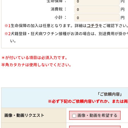
生命保障 ：
円
消費税 ：
円
小計 ：
円
※1
生命保障の加入は任意となります。詳細は
コチラ
をご確認下さい
※2
犬籍登録・狂犬病ワクチン接種がお済の場合は、別途費用が掛か
い。
＊が付いている項目は必須入力です。
半角カタカナは使用しないでください。
「ご依頼内容」
※必ず下記のご依頼内容いずれか、または両
画像・動画リクエスト
画像・動画を希望する