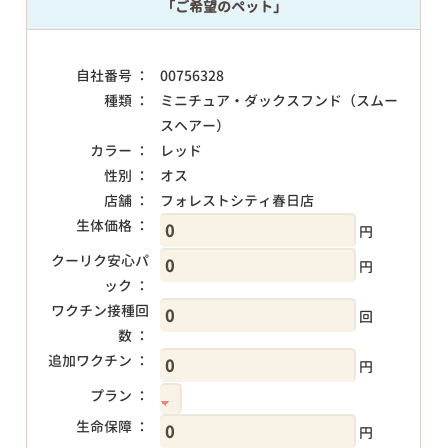
「ご希望のペット」
自社番号 ：
00756328
種類 ：
ミニチュア・ダックスフンド（スムー
スヘアー）
カラー ：
レッド
性別 ：
オス
店舗 ：
フォレストシティ春日店
生体価格 ：
円
クーリク安心パ
円
ック ：
ワクチン接種回
回
数 ：
追加ワクチン ：
円
プラン ：
生命保障 ：
円