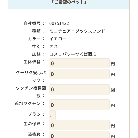
「ご希望のペット」
自社番号 ：
00751422
種類 ：
ミニチュア・ダックスフンド
カラー ：
イエロー
性別 ：
オス
店舗 ：
コメリパワーつくば西店
生体価格 ：
円
クーリク安心パ
円
ック ：
ワクチン接種回
回
数 ：
追加ワクチン ：
円
プラン ：
生命保障 ：
円
消費税 ：
円