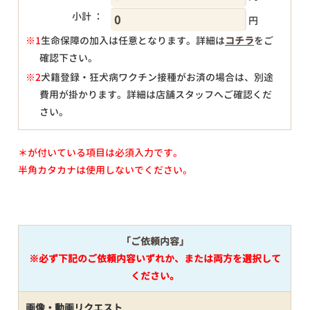
小計 ：
円
※1
生命保障の加入は任意となります。詳細は
コチラ
をご
確認下さい。
円
※2
犬籍登録・狂犬病ワクチン接種がお済の場合は、別途
費用が掛かります。詳細は店舗スタッフへご確認くだ
さい。
＊が付いている項目は必須入力です。
半角カタカナは使用しないでください。
「ご依頼内容」
※必ず下記のご依頼内容いずれか、または両方を選択して
ください。
画像・動画リクエスト