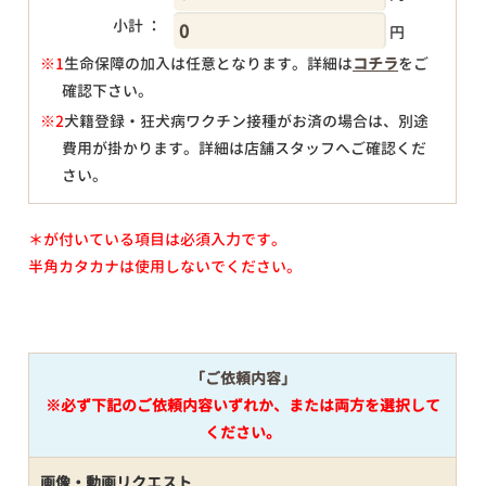
小計 ：
円
※1
生命保障の加入は任意となります。詳細は
コチラ
をご
確認下さい。
円
※2
犬籍登録・狂犬病ワクチン接種がお済の場合は、別途
費用が掛かります。詳細は店舗スタッフへご確認くだ
さい。
＊が付いている項目は必須入力です。
半角カタカナは使用しないでください。
「ご依頼内容」
※必ず下記のご依頼内容いずれか、または両方を選択して
ください。
画像・動画リクエスト