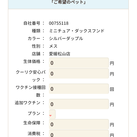
「ご希望のペット」
自社番号 ：
00755118
種類 ：
ミニチュア・ダックスフンド
カラー ：
シルバーダップル
性別 ：
メス
店舗 ：
愛媛松山店
生体価格 ：
円
クーリク安心パ
円
ック ：
ワクチン接種回
回
数 ：
追加ワクチン ：
円
プラン ：
生命保障 ：
円
消費税 ：
円