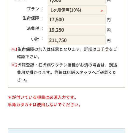
円
プラン ：
生命保障 ：
円
消費税 ：
円
小計 ：
円
※1
生命保障の加入は任意となります。詳細は
コチラ
をご
確認下さい。
円
※2
犬籍登録・狂犬病ワクチン接種がお済の場合は、別途
費用が掛かります。詳細は店舗スタッフへご確認くだ
さい。
＊が付いている項目は必須入力です。
半角カタカナは使用しないでください。