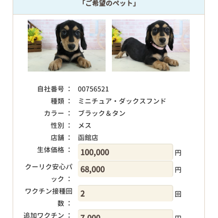
「ご希望のペット」
自社番号 ：
00756521
種類 ：
ミニチュア・ダックスフンド
カラー ：
ブラック＆タン
性別 ：
メス
店舗 ：
函館店
生体価格 ：
円
クーリク安心パ
円
ック ：
ワクチン接種回
回
数 ：
追加ワクチン ：