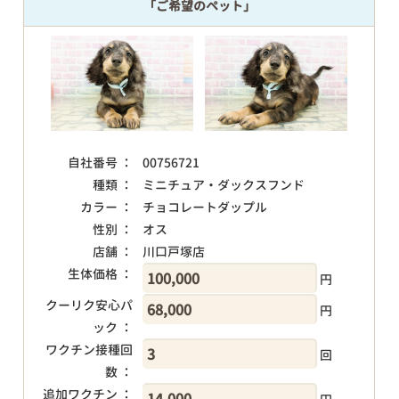
「ご希望のペット」
自社番号 ：
00756721
種類 ：
ミニチュア・ダックスフンド
カラー ：
チョコレートダップル
性別 ：
オス
店舗 ：
川口戸塚店
生体価格 ：
円
クーリク安心パ
円
ック ：
ワクチン接種回
回
数 ：
追加ワクチン ：