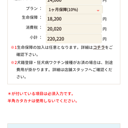
円
プラン ：
生命保障 ：
円
消費税 ：
円
小計 ：
円
※1
生命保障の加入は任意となります。詳細は
コチラ
をご
確認下さい。
円
※2
犬籍登録・狂犬病ワクチン接種がお済の場合は、別途
費用が掛かります。詳細は店舗スタッフへご確認くだ
さい。
＊が付いている項目は必須入力です。
半角カタカナは使用しないでください。