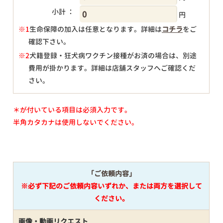
小計 ：
円
※1
生命保障の加入は任意となります。詳細は
コチラ
をご
確認下さい。
円
※2
犬籍登録・狂犬病ワクチン接種がお済の場合は、別途
費用が掛かります。詳細は店舗スタッフへご確認くだ
さい。
＊が付いている項目は必須入力です。
半角カタカナは使用しないでください。
「ご依頼内容」
※必ず下記のご依頼内容いずれか、または両方を選択して
ください。
画像・動画リクエスト