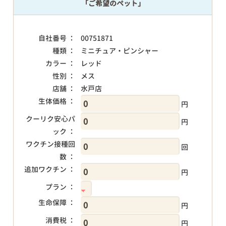
「ご希望のペット」
自社番号 ：
00751871
種類 ：
ミニチュア・ピンシャー
カラー ：
レッド
性別 ：
メス
店舗 ：
水戸店
生体価格 ：
円
クーリク安心パ
円
ック ：
ワクチン接種回
回
数 ：
追加ワクチン ：
円
プラン ：
生命保障 ：
円
消費税 ：
円