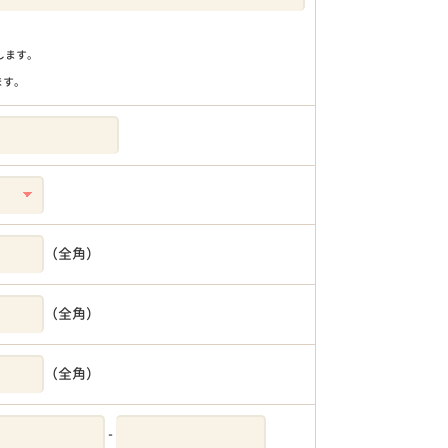
りします。
ます。
（全角）
（全角）
（全角）
-