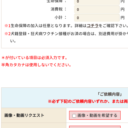
生命保障 ：
円
消費税 ：
円
小計 ：
円
※1
生命保障の加入は任意となります。詳細は
コチラ
をご確認下さい
※2
犬籍登録・狂犬病ワクチン接種がお済の場合は、別途費用が掛か
い。
＊が付いている項目は必須入力です。
半角カタカナは使用しないでください。
「ご依頼内容」
※必ず下記のご依頼内容いずれか、または両
画像・動画リクエスト
画像・動画を希望する