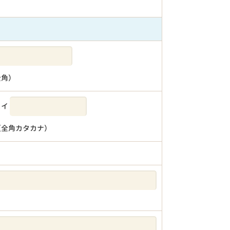
全角）
メイ
（全角カタカナ）