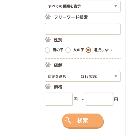
フリーワード検索
性別
男の子
女の子
選択しない
店舗
店舗を選択
（213店舗）
▼
価格
円
円
検索