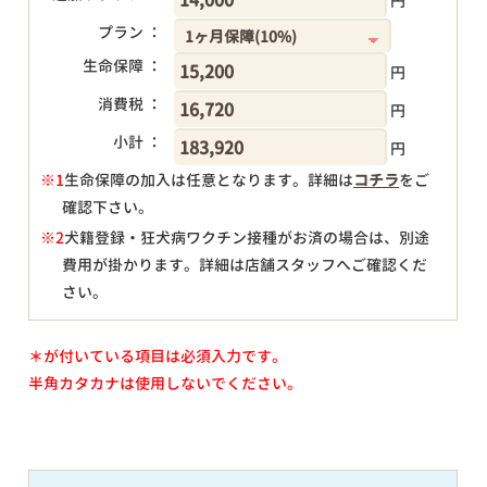
円
プラン ：
生命保障 ：
円
消費税 ：
円
小計 ：
円
※1
生命保障の加入は任意となります。詳細は
コチラ
をご
確認下さい。
円
※2
犬籍登録・狂犬病ワクチン接種がお済の場合は、別途
費用が掛かります。詳細は店舗スタッフへご確認くだ
さい。
＊が付いている項目は必須入力です。
半角カタカナは使用しないでください。