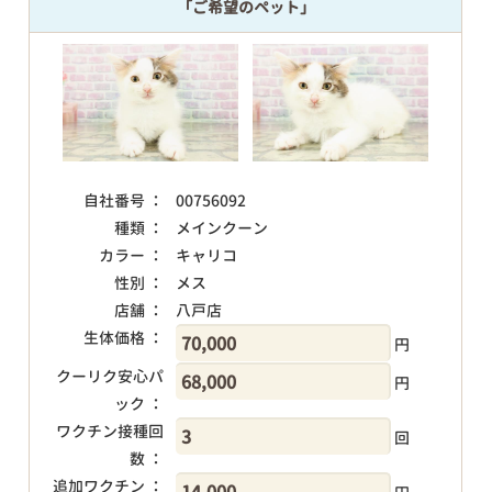
「ご希望のペット」
自社番号 ：
00756092
種類 ：
メインクーン
カラー ：
キャリコ
性別 ：
メス
店舗 ：
八戸店
生体価格 ：
円
クーリク安心パ
円
ック ：
ワクチン接種回
回
数 ：
追加ワクチン ：