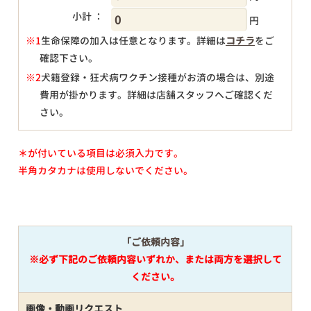
小計 ：
円
※1
生命保障の加入は任意となります。詳細は
コチラ
をご
確認下さい。
円
※2
犬籍登録・狂犬病ワクチン接種がお済の場合は、別途
費用が掛かります。詳細は店舗スタッフへご確認くだ
さい。
＊が付いている項目は必須入力です。
半角カタカナは使用しないでください。
「ご依頼内容」
※必ず下記のご依頼内容いずれか、または両方を選択して
ください。
画像・動画リクエスト