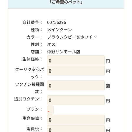
「ご希望のペット」
自社番号 ：
00756296
種類 ：
メインクーン
カラー ：
ブラウンタビー＆ホワイト
性別 ：
オス
店舗 ：
中野サンモール店
生体価格 ：
円
クーリク安心パ
円
ック ：
ワクチン接種回
回
数 ：
追加ワクチン ：
円
プラン ：
生命保障 ：
円
消費税 ：
円