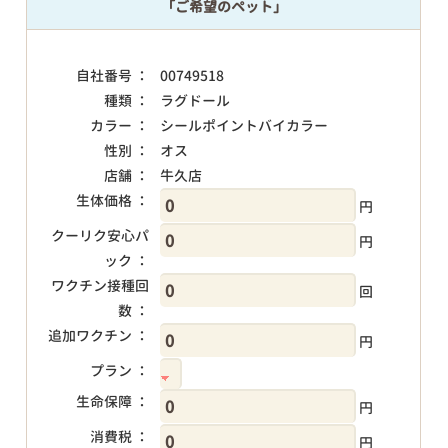
「ご希望のペット」
自社番号 ：
00749518
種類 ：
ラグドール
カラー ：
シールポイントバイカラー
性別 ：
オス
店舗 ：
牛久店
生体価格 ：
円
クーリク安心パ
円
ック ：
ワクチン接種回
回
数 ：
追加ワクチン ：
円
プラン ：
生命保障 ：
円
消費税 ：
円