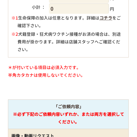
小計 ：
円
※1
生命保障の加入は任意となります。詳細は
コチラ
をご
確認下さい。
円
※2
犬籍登録・狂犬病ワクチン接種がお済の場合は、別途
費用が掛かります。詳細は店舗スタッフへご確認くだ
さい。
＊が付いている項目は必須入力です。
半角カタカナは使用しないでください。
「ご依頼内容」
※必ず下記のご依頼内容いずれか、または両方を選択して
ください。
画像・動画リクエスト