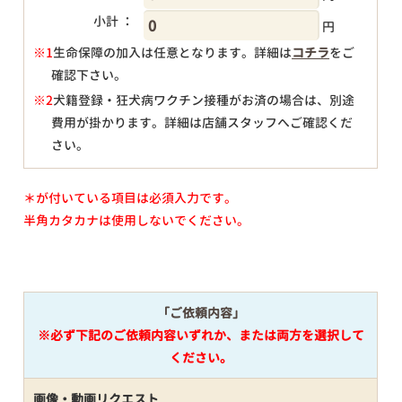
小計 ：
円
※1
生命保障の加入は任意となります。詳細は
コチラ
をご
確認下さい。
円
※2
犬籍登録・狂犬病ワクチン接種がお済の場合は、別途
費用が掛かります。詳細は店舗スタッフへご確認くだ
さい。
＊が付いている項目は必須入力です。
半角カタカナは使用しないでください。
「ご依頼内容」
※必ず下記のご依頼内容いずれか、または両方を選択して
ください。
画像・動画リクエスト