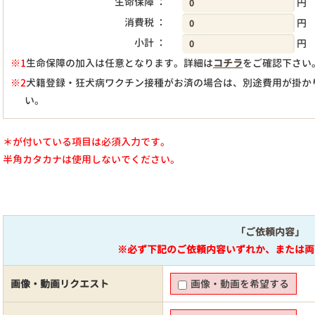
生命保障 ：
円
消費税 ：
円
小計 ：
円
※1
生命保障の加入は任意となります。詳細は
コチラ
をご確認下さい
※2
犬籍登録・狂犬病ワクチン接種がお済の場合は、別途費用が掛か
い。
＊が付いている項目は必須入力です。
半角カタカナは使用しないでください。
「ご依頼内容」
※必ず下記のご依頼内容いずれか、または両
画像・動画リクエスト
画像・動画を希望する