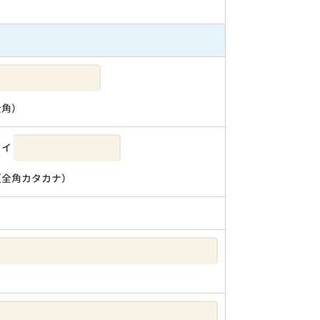
全角）
メイ
（全角カタカナ）