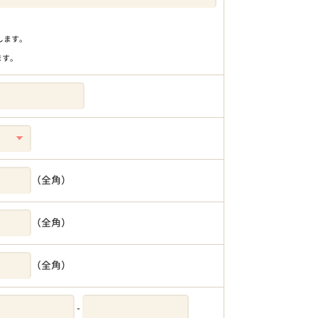
りします。
ます。
（全角）
（全角）
（全角）
-