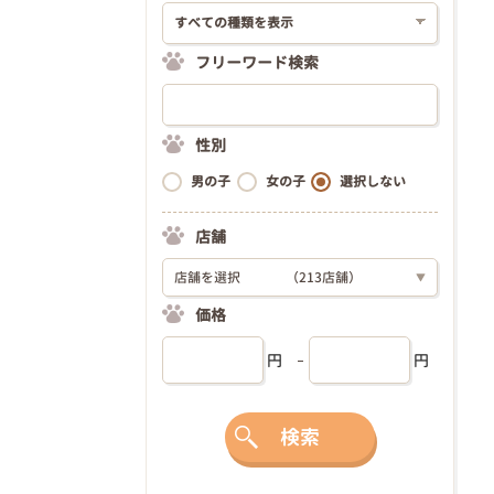
フリーワード検索
性別
男の子
女の子
選択しない
店舗
店舗を選択
（213店舗）
▼
価格
円
円
検索