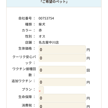
「ご希望のペット」
自社番号 ：
00753754
種類 ：
柴犬
カラー ：
赤
性別 ：
オス
店舗 ：
名古屋中川店
生体価格 ：
円
クーリク安心パ
円
ック ：
ワクチン接種回
回
数 ：
追加ワクチン ：
円
プラン ：
生命保障 ：
円
消費税 ：
円