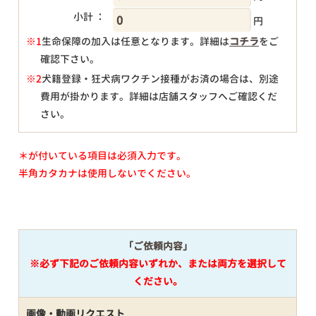
小計 ：
円
※1
生命保障の加入は任意となります。詳細は
コチラ
をご
確認下さい。
円
※2
犬籍登録・狂犬病ワクチン接種がお済の場合は、別途
費用が掛かります。詳細は店舗スタッフへご確認くだ
さい。
＊が付いている項目は必須入力です。
半角カタカナは使用しないでください。
「ご依頼内容」
※必ず下記のご依頼内容いずれか、または両方を選択して
ください。
画像・動画リクエスト