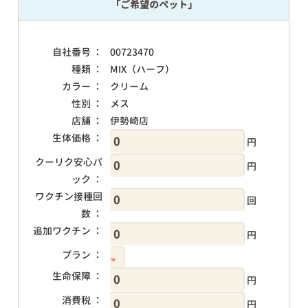
「ご希望のペット」
自社番号 ：
00723470
種類 ：
MIX（ハーフ）
カラー ：
クリーム
性別 ：
メス
店舗 ：
伊勢崎店
生体価格 ：
円
クーリク安心パ
円
ック ：
ワクチン接種回
回
数 ：
追加ワクチン ：
円
プラン ：
生命保障 ：
円
消費税 ：
円