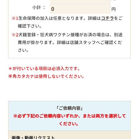
小計 ：
円
※1
生命保障の加入は任意となります。詳細は
コチラ
をご
確認下さい。
円
※2
犬籍登録・狂犬病ワクチン接種がお済の場合は、別途
費用が掛かります。詳細は店舗スタッフへご確認くだ
さい。
＊が付いている項目は必須入力です。
半角カタカナは使用しないでください。
「ご依頼内容」
※必ず下記のご依頼内容いずれか、または両方を選択して
ください。
画像・動画リクエスト