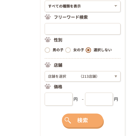
フリーワード検索
性別
男の子
女の子
選択しない
店舗
店舗を選択
（213店舗）
▼
価格
円
円
検索