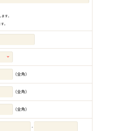
りします。
ます。
（全角）
（全角）
（全角）
-