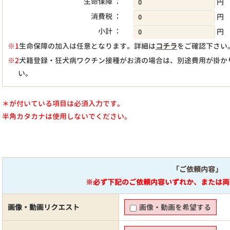
生命保障 ：
円
消費税 ：
円
小計 ：
円
※1
生命保障の加入は任意となります。詳細は
コチラ
をご確認下さい
※2
犬籍登録・狂犬病ワクチン接種がお済の場合は、別途費用が掛か
い。
＊が付いている項目は必須入力です。
半角カタカナは使用しないでください。
「ご依頼内容」
※必ず下記のご依頼内容いずれか、または両
画像・動画リクエスト
画像・動画を希望する