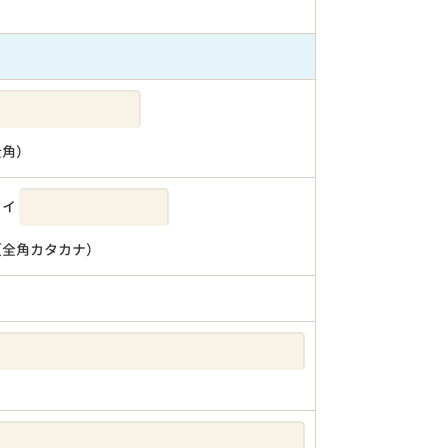
全角）
メイ
（全角カタカナ）