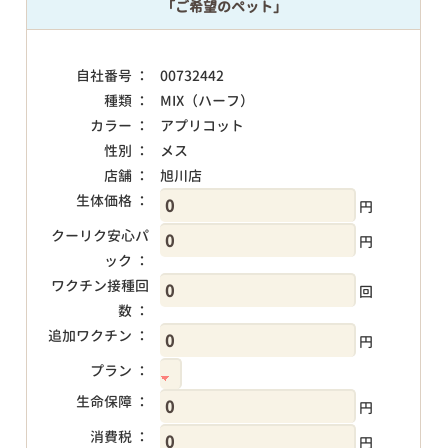
「ご希望のペット」
自社番号 ：
00732442
種類 ：
MIX（ハーフ）
カラー ：
アプリコット
性別 ：
メス
店舗 ：
旭川店
生体価格 ：
円
クーリク安心パ
円
ック ：
ワクチン接種回
回
数 ：
追加ワクチン ：
円
プラン ：
生命保障 ：
円
消費税 ：
円