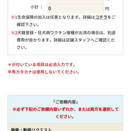
小計 ：
円
※1
生命保障の加入は任意となります。詳細は
コチラ
をご
確認下さい。
円
※2
犬籍登録・狂犬病ワクチン接種がお済の場合は、別途
費用が掛かります。詳細は店舗スタッフへご確認くだ
さい。
＊が付いている項目は必須入力です。
半角カタカナは使用しないでください。
「ご依頼内容」
※必ず下記のご依頼内容いずれか、または両方を選択して
ください。
画像・動画リクエスト