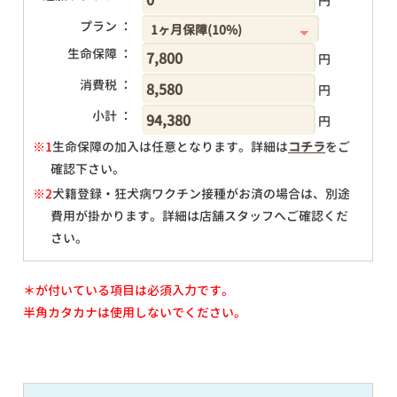
円
プラン ：
生命保障 ：
円
消費税 ：
円
小計 ：
円
※1
生命保障の加入は任意となります。詳細は
コチラ
をご
確認下さい。
円
※2
犬籍登録・狂犬病ワクチン接種がお済の場合は、別途
費用が掛かります。詳細は店舗スタッフへご確認くだ
さい。
＊が付いている項目は必須入力です。
半角カタカナは使用しないでください。