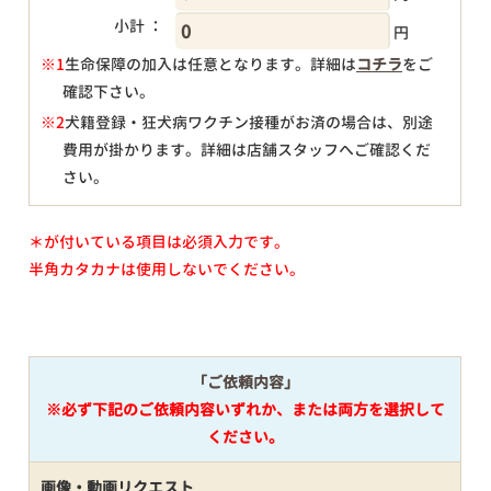
小計 ：
円
※1
生命保障の加入は任意となります。詳細は
コチラ
をご
確認下さい。
円
※2
犬籍登録・狂犬病ワクチン接種がお済の場合は、別途
費用が掛かります。詳細は店舗スタッフへご確認くだ
さい。
＊が付いている項目は必須入力です。
半角カタカナは使用しないでください。
「ご依頼内容」
※必ず下記のご依頼内容いずれか、または両方を選択して
ください。
画像・動画リクエスト