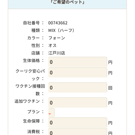
「ご希望のペット」
自社番号 ：
00743662
種類 ：
MIX（ハーフ）
カラー ：
フォーン
性別 ：
オス
店舗 ：
江戸川店
生体価格 ：
円
クーリク安心パ
円
ック ：
ワクチン接種回
回
数 ：
追加ワクチン ：
円
プラン ：
生命保障 ：
円
消費税 ：
円